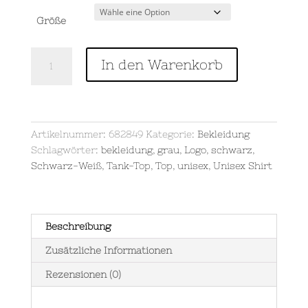
Größe
Miami
In den Warenkorb
Punk
Machine
-
schwarz
-
Artikelnummer:
682849
Kategorie:
Bekleidung
Unisex
Schlagwörter:
bekleidung
,
grau
,
Logo
,
schwarz
,
Organic
Schwarz-Weiß
,
Tank-Top
,
Top
,
unisex
,
Unisex Shirt
T-
Shirt
Menge
Beschreibung
Zusätzliche Informationen
Rezensionen (0)