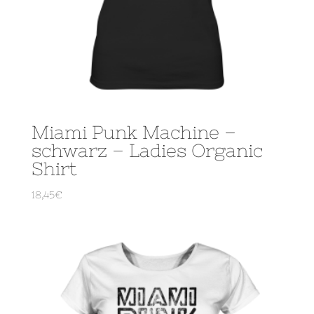
Miami Punk Machine –
schwarz – Ladies Organic
Shirt
18,45
€