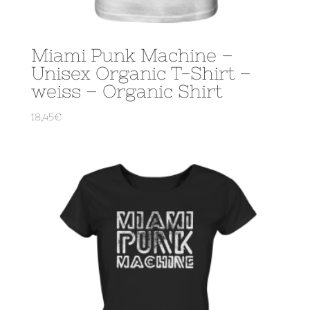
Miami Punk Machine –
Unisex Organic T-Shirt –
weiss – Organic Shirt
18,45
€