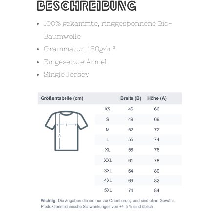
Beschreibung
100% gekämmte, ringgesponnene Bio-
Baumwolle
Grammatur: 180g/m²
Eingesetzte Ärmel
Single Jersey