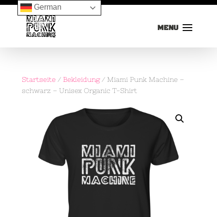
German
Startseite
/
Bekleidung
/ Miami Punk Machine –
schwarz – Unisex Organic T-Shirt