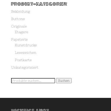
Produkt-Kategorien
Bekleidung
Buttons
Originale
Etagere
Papeterie
Kunstdrucke
Lesezeichen
Postkarte
Unkategorisiert
Suche
Suchen
nach:
Wichtige Links