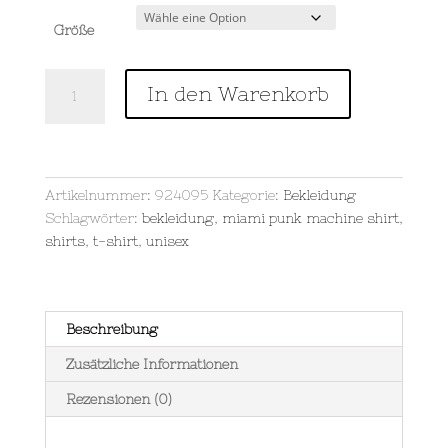
Größe
Miami
In den Warenkorb
Punk
Machine
-
schwarz
-
Artikelnummer:
924095
Kategorie:
Bekleidung
Kids
Schlagwörter:
bekleidung
,
miami punk machine shirt
,
Premium
shirts
,
t-shirt
,
unisex
Shirt
Menge
Beschreibung
Zusätzliche Informationen
Rezensionen (0)