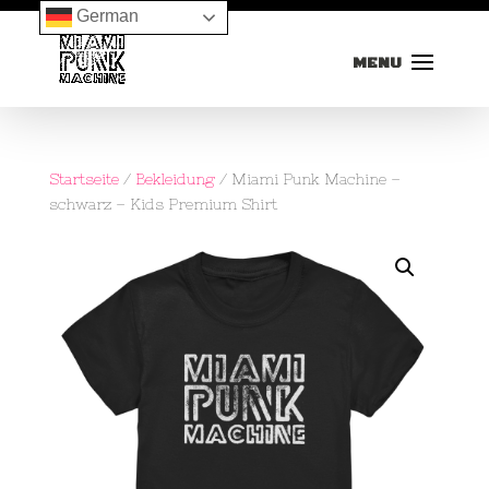
German
Startseite
/
Bekleidung
/ Miami Punk Machine –
schwarz – Kids Premium Shirt