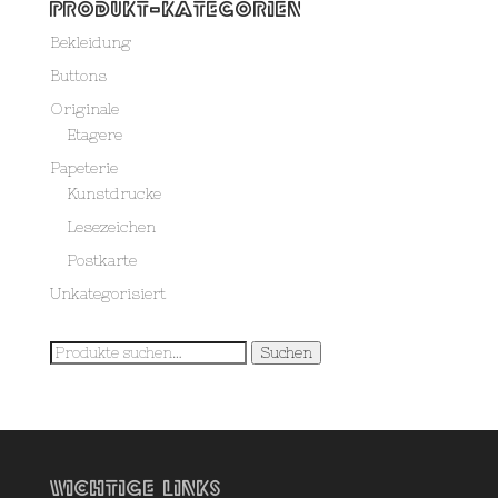
Produkt-Kategorien
Bekleidung
Buttons
Originale
Etagere
Papeterie
Kunstdrucke
Lesezeichen
Postkarte
Unkategorisiert
Suche
Suchen
nach:
Wichtige Links