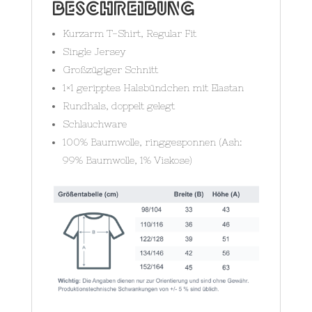
Beschreibung
Kurzarm T-Shirt, Regular Fit
Single Jersey
Großzügiger Schnitt
1×1 geripptes Halsbündchen mit Elastan
Rundhals, doppelt gelegt
Schlauchware
100% Baumwolle, ringgesponnen (Ash:
99% Baumwolle, 1% Viskose)