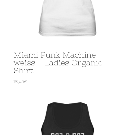
Miami Punk Machine –
weiss – Ladies Organic
Shirt
18,45
€