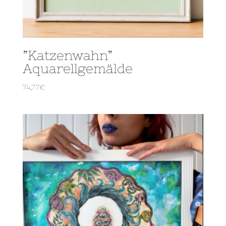
”Katzenwahn”
Aquarellgemälde
74,77
€