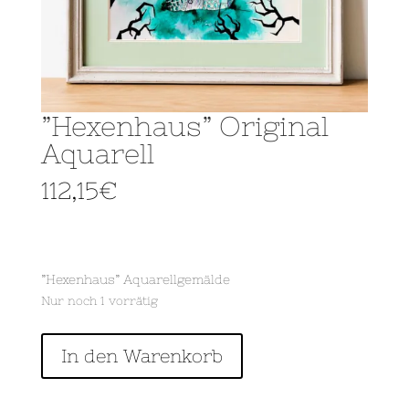
”Hexenhaus” Original
Aquarell
112,15
€
”Hexenhaus” Aquarellgemälde
Nur noch 1 vorrätig
''Hexenhaus"
In den Warenkorb
Original
Aquarell
Menge