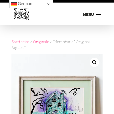
German
Startseite
/
Originale
/ ”Hexenhaus” Original
Aquarell