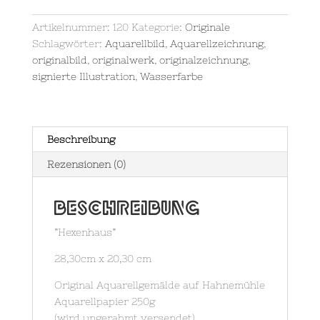
Artikelnummer:
120
Kategorie:
Originale
Schlagwörter:
Aquarellbild
,
Aquarellzeichnung
,
originalbild
,
originalwerk
,
originalzeichnung
,
signierte Illustration
,
Wasserfarbe
Beschreibung
Rezensionen (0)
Beschreibung
”Hexenhaus”
28,30cm x 20,30 cm
Original Aquarellgemälde auf Hahnemühle
Aquarellpapier 250g
(wird ungerahmt versendet)