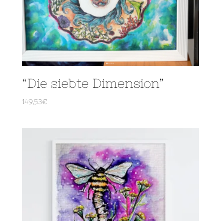
“Die siebte Dimension”
149,53
€