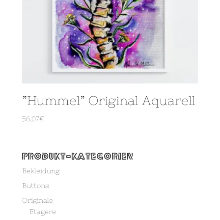
”Hummel” Original Aquarell
56,07
€
Produkt-Kategorien
Bekleidung
Buttons
Originale
Etagere