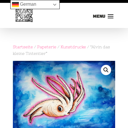
German
Startseite
/
Papeterie
/
Kunstdrucke
/ “Alvin das
kleine Tintentier”