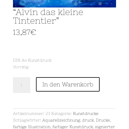
“Alvin das kleine
Tintentier”
13,87
€
DIN A4 Kunstdruck
Vorrätig
"Alvin
In den Warenkorb
das
kleine
Tintentier"
Menge
Artikelnummer:
23
Kategorie:
Kunstdrucke
Schlagwörter:
Aquarellzeichnung
,
druck
,
Drucke
,
farbige Illustration
,
farbiger Kunstdruck
,
signierter