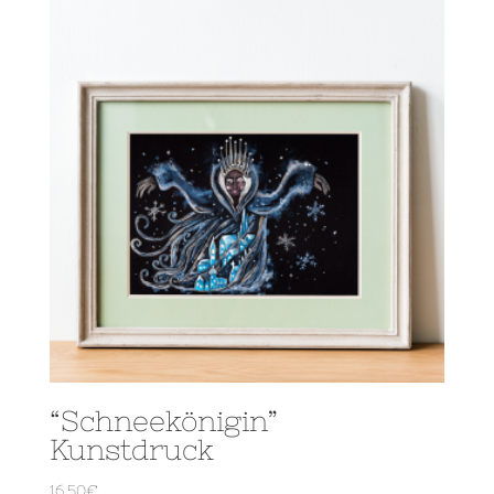
“Schneekönigin”
Kunstdruck
16,50
€