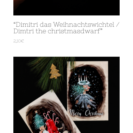
“Dimitri das Weihnachtswichtel /
Dimtri the christmasdwarf”
2,10
€