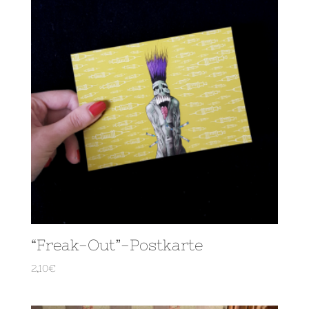
“Freak-Out”-Postkarte
2,10
€