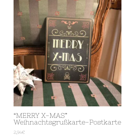
“MERRY X-MAS”
Weihnachtsgrußkarte-Postkarte
2,94
€