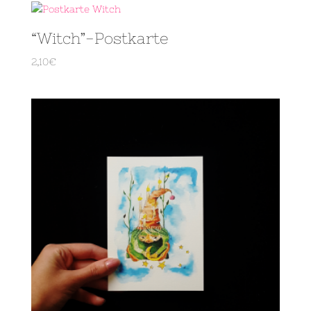
“Witch”-Postkarte
2,10
€