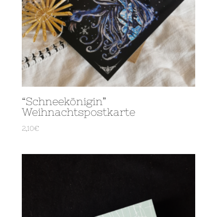
“Schneekönigin”
Weihnachtspostkarte
2,10
€