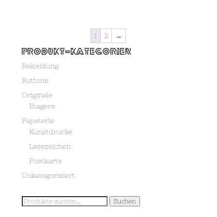
1
2
→
Produkt-Kategorien
Bekleidung
Buttons
Originale
Etagere
Papeterie
Kunstdrucke
Lesezeichen
Postkarte
Unkategorisiert
Suche
Suchen
nach: