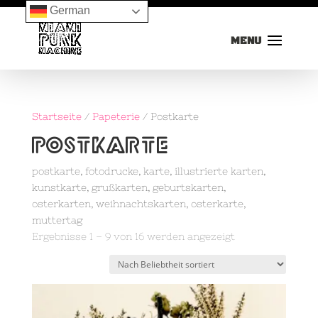
German
Startseite
/
Papeterie
/ Postkarte
Postkarte
postkarte, fotodrucke, karte, illustrierte karten,
kunstkarte, grußkarten, geburtskarten,
osterkarten, weihnachtskarten, osterkarte,
muttertag
Nach
Ergebnisse 1 – 9 von 16 werden angezeigt
Beliebtheit
sortiert