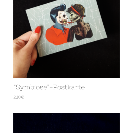
“Symbiose”-Postkarte
2,10
€