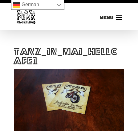
German
tanz_in_mai_hellc
afe1