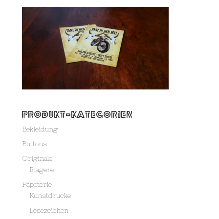
Produkt-Kategorien
Bekleidung
Buttons
Originale
Etagere
Papeterie
Kunstdrucke
Lesezeichen