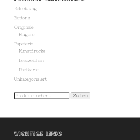
Bekleidung
Buttons
Originale
Etagere
Papeterie
Kunstdrucke
Lesezeichen
Postkarte
Unkategorisiert
Suche
Suchen
nach:
Wichtige Links