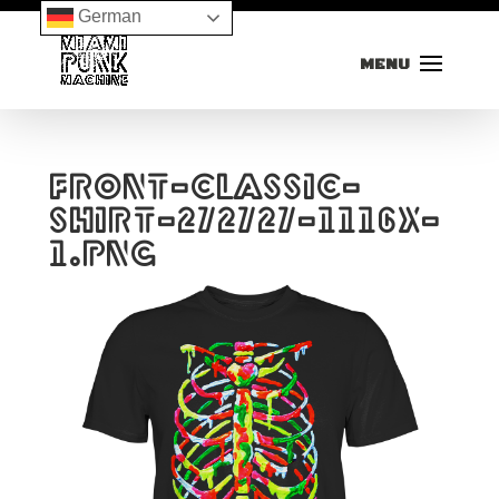
German
front-classic-
shirt-272727-1116x-
1.png