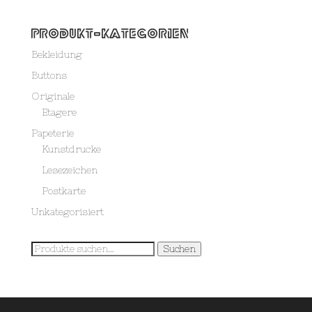
Produkt-Kategorien
Bekleidung
Buttons
Originale
Etagere
Papeterie
Kunstdrucke
Lesezeichen
Postkarte
Unkategorisiert
Suche
Suchen
nach: